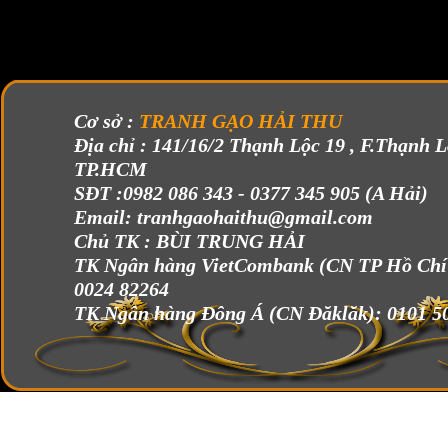
Cơ sở :
TRANH GẠO HẢI THU
Địa chỉ : 141/16/2 Thạnh Lộc 19 , F.Thạnh L
TP.HCM
SĐT :
0982 086 343 - 0377 345 905 (A Hải)
Email: tranhgaohaithu@gmail.com
Chủ TK :
BÙI TRUNG HẢI
TK Ngân hàng VietCombank (CN TP Hồ Chí
0024 82264
TK Ngân hàng Đông Á (CN Đăklăk):
0101 5