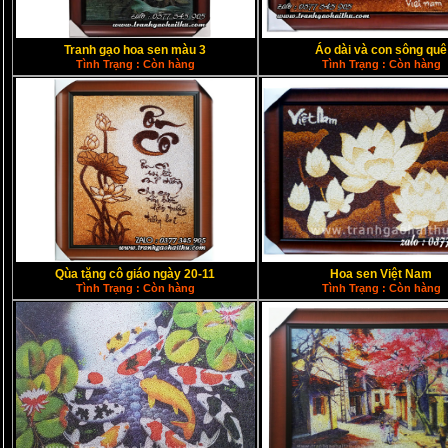
Tranh gạo hoa sen màu 3
Áo dài và con sông quê
Tình Trạng : Còn hàng
Tình Trạng : Còn hàng
Qùa tặng cô giáo ngày 20-11
Hoa sen Việt Nam
Tình Trạng : Còn hàng
Tình Trạng : Còn hàng