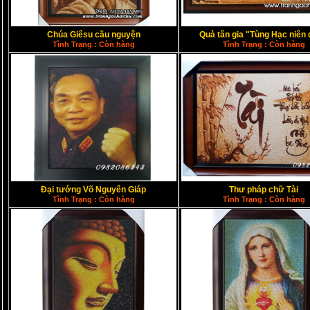
Chúa Giêsu cầu nguyện
Quà tân gia "Tùng Hạc niên 
Tình Trạng : Còn hàng
Tình Trạng : Còn hàng
Đại tướng Võ Nguyên Giáp
Thư pháp chữ Tài
Tình Trạng : Còn hàng
Tình Trạng : Còn hàng