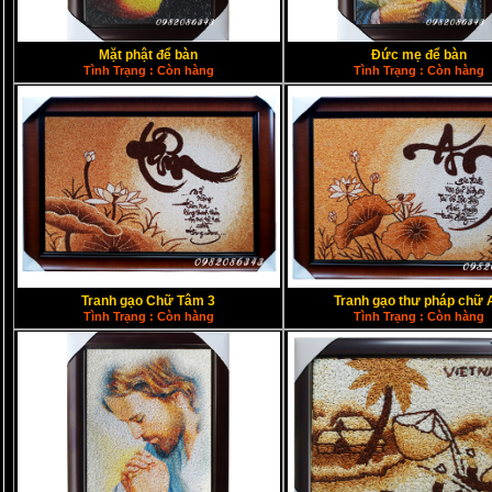
Mặt phật để bàn
Đức mẹ để bàn
Tình Trạng : Còn hàng
Tình Trạng : Còn hàng
Tranh gạo Chữ Tâm 3
Tranh gạo thư pháp chữ 
Tình Trạng : Còn hàng
Tình Trạng : Còn hàng