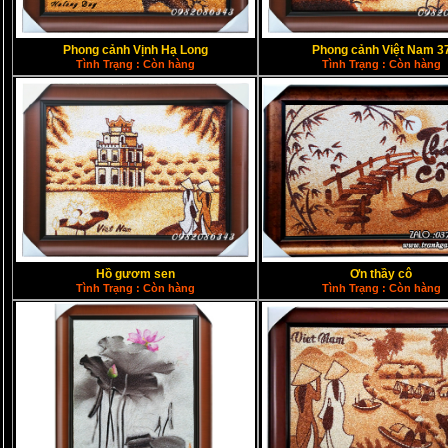
Phong cảnh Vịnh Hạ Long
Phong cảnh Việt Nam 3
Tình Trạng : Còn hàng
Tình Trạng : Còn hàng
Hồ gươm sen
Ơn thầy cô
Tình Trạng : Còn hàng
Tình Trạng : Còn hàng