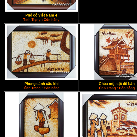
Phố cổ Việt Nam 4
Tình Trạng : Còn hàng
Phong cảnh cầu khỉ
Chùa một cột để bàn
Tình Trạng : Còn hàng
Tình Trạng : Còn hàng