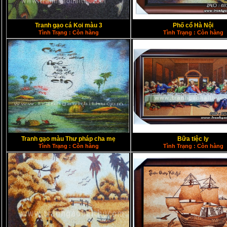
Tranh gạo cá Koi màu 3
Phố cổ Hà Nội
Tình Trạng : Còn hàng
Tình Trạng : Còn hàng
Tranh gạo màu Thư pháp cha mẹ
Bữa tiệc ly
Tình Trạng : Còn hàng
Tình Trạng : Còn hàng