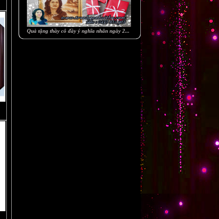
Quà tặng thầy cô đầy ý nghĩa nhân ngày 2...