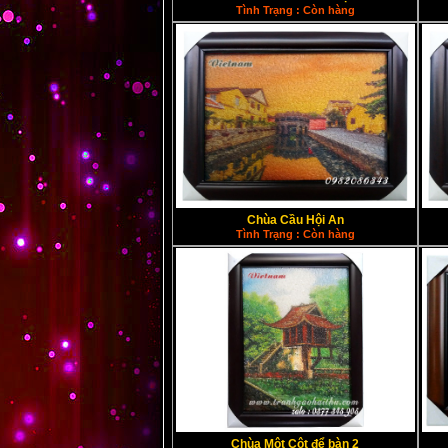
Tình Trạng : Còn hàng
Chùa Cầu Hội An
Tình Trạng : Còn hàng
Chùa Một Cột để bàn 2