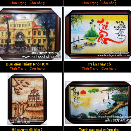
Tình Trạng : Còn hàng
Tình Trạng : Còn hàng
Bưu điện Thành Phố HCM
Tri ân Thầy cô
Tình Trạng : Còn hàng
Tình Trạng : Còn hàng
Hồ gươm để bàn 2
Tranh gạo quà mừng thọ