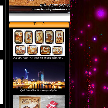
Tin mới
Quà lưu niệm Việt Nam và những điều cần ...
Quà lưu niệm đặc trưng sài gòn