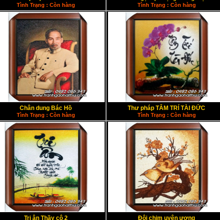
Tình Trạng : Còn hàng
Tình Trạng : Còn hàng
Chân dung Bác Hồ
Thư pháp TÂM TRÍ TÀI ĐỨC
Tình Trạng : Còn hàng
Tình Trạng : Còn hàng
Tri ân Thầy cô 2
Đôi chim uyên ương