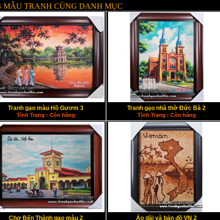
 MẪU TRANH CÙNG DANH MỤC
Tranh gạo màu Hồ Gươm 3
Tranh gạo nhà thờ Đức Bà 2
Tình Trạng : Còn hàng
Tình Trạng : Còn hàng
Chợ Bến Thành gạo màu 2
Áo dài và bản đồ VN 2