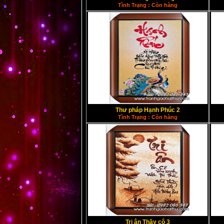
Tình Trạng : Còn hàng
Thư pháp Hạnh Phúc 2
Tình Trạng : Còn hàng
Tri ân Thầy cô 3