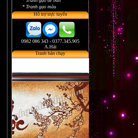
* Tranh gạo để bàn
* Tranh gạo màu
Hỗ trợ trực tuyến
0982 086 343 - 0377.345.905
A.Hải
Tranh bán chạy