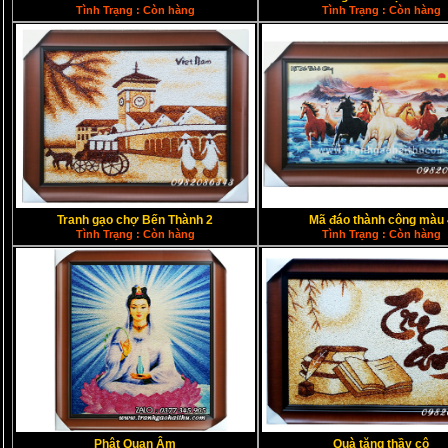
Tình Trạng : Còn hàng
Tình Trạng : Còn hàng
Tranh gạo chợ Bến Thành 2
Mã đáo thành công màu 
Tình Trạng : Còn hàng
Tình Trạng : Còn hàng
Phật Quan Âm
Quà tặng thầy cô