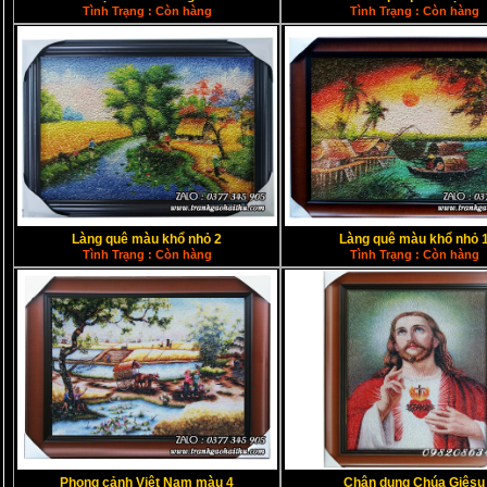
Tình Trạng : Còn hàng
Tình Trạng : Còn hàng
Làng quê màu khổ nhỏ 2
Làng quê màu khổ nhỏ 
Tình Trạng : Còn hàng
Tình Trạng : Còn hàng
Phong cảnh Việt Nam màu 4
Chân dung Chúa Giêsu