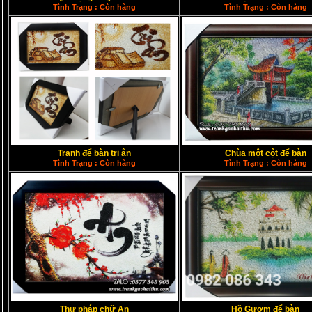
Tình Trạng : Còn hàng
Tình Trạng : Còn hàng
Tranh để bàn tri ân
Chùa một cột để bàn
Tình Trạng : Còn hàng
Tình Trạng : Còn hàng
Thư pháp chữ An
Hồ Gươm để bàn