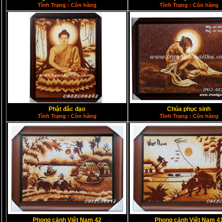
Tình Trạng : Còn hàng
Tình Trạng : Còn hàng
Phật đắc đạo
Chúa phục sinh
Tình Trạng : Còn hàng
Tình Trạng : Còn hàng
Phong cảnh Việt Nam 42
Phong cảnh Việt Nam 4