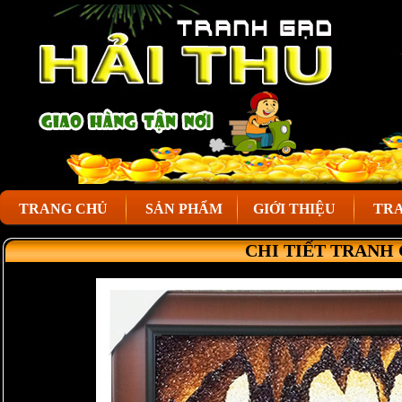
TRANG CHỦ
SẢN PHẨM
GIỚI THIỆU
TRA
CHI TIẾT TRANH