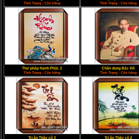
Tình Trạng : Còn hàng
Tình Trạng : Còn hàng
Thư pháp Hạnh Phúc 2
Chân dung Bác Hồ
Tình Trạng : Còn hàng
Tình Trạng : Còn hàng
Tri ân Thầy cô 3
Tri ân Thầy cô 2