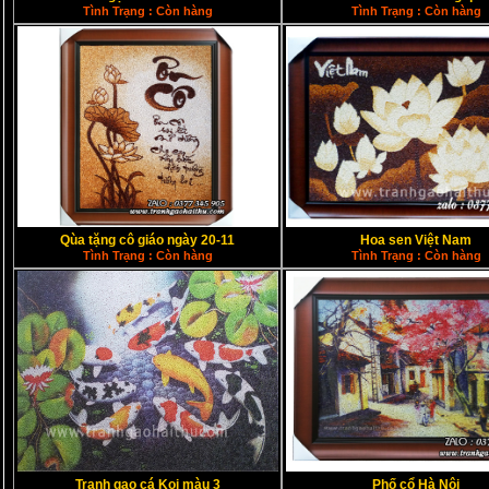
Tình Trạng : Còn hàng
Tình Trạng : Còn hàng
Qùa tặng cô giáo ngày 20-11
Hoa sen Việt Nam
Tình Trạng : Còn hàng
Tình Trạng : Còn hàng
Tranh gạo cá Koi màu 3
Phố cổ Hà Nội