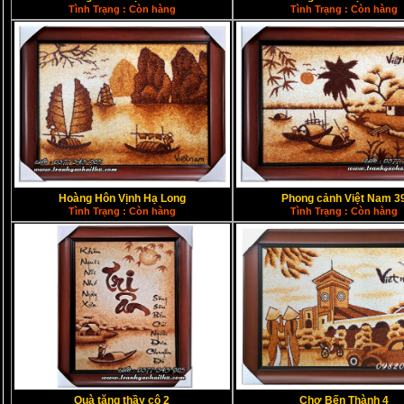
Tình Trạng : Còn hàng
Tình Trạng : Còn hàng
Hoàng Hôn Vịnh Hạ Long
Phong cảnh Việt Nam 3
Tình Trạng : Còn hàng
Tình Trạng : Còn hàng
Quà tặng thầy cô 2
Chợ Bến Thành 4