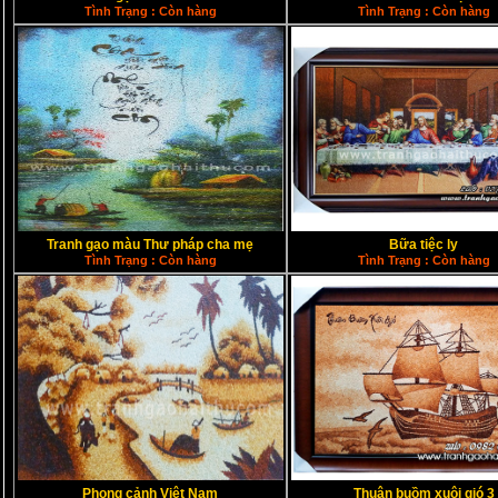
Tình Trạng : Còn hàng
Tình Trạng : Còn hàng
Tranh gạo màu Thư pháp cha mẹ
Bữa tiệc ly
Tình Trạng : Còn hàng
Tình Trạng : Còn hàng
Phong cảnh Việt Nam
Thuận buồm xuôi gió 3