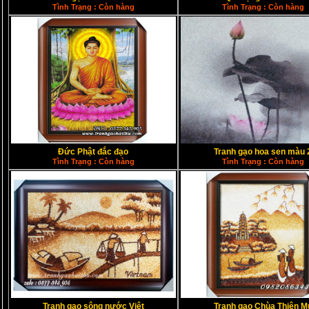
Tình Trạng : Còn hàng
Tình Trạng : Còn hàng
Đức Phật đắc đạo
Tranh gạo hoa sen màu 
Tình Trạng : Còn hàng
Tình Trạng : Còn hàng
Tranh gạo sông nước Việt
Tranh gạo Chùa Thiên M