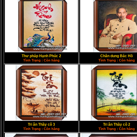
Thư pháp Hạnh Phúc 2
Chân dung Bác Hồ
Tình Trạng : Còn hàng
Tình Trạng : Còn hàng
Tri ân Thầy cô 3
Tri ân Thầy cô 2
Tình Trạng : Còn hàng
Tình Trạng : Còn hàng