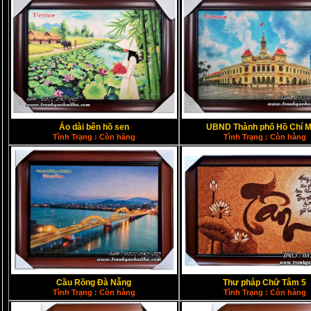
Áo dài bên hồ sen
UBND Thành phố Hồ Chí M
Tình Trạng : Còn hàng
Tình Trạng : Còn hàng
Cầu Rồng Đà Nẵng
Thư pháp Chữ Tâm 5
Tình Trạng : Còn hàng
Tình Trạng : Còn hàng