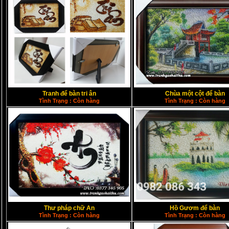
Tranh để bàn tri ân
Chùa một cột để bàn
Tình Trạng : Còn hàng
Tình Trạng : Còn hàng
Thư pháp chữ An
Hồ Gươm để bàn
Tình Trạng : Còn hàng
Tình Trạng : Còn hàng