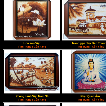
Hoa sen Việt
Tranh gạo chợ Bến Thành
Tình Trạng : Còn hàng
Tình Trạng : Còn hàng
Phong cảnh Việt Nam 34
Phật Quan Âm
Tình Trạng : Còn hàng
Tình Trạng : Còn hàng