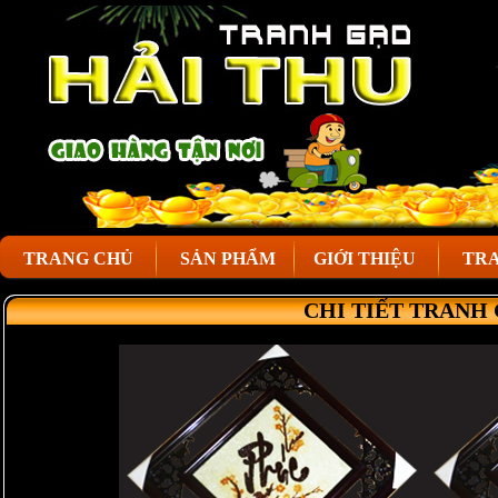
TRANG CHỦ
SẢN PHẨM
GIỚI THIỆU
TRA
CHI TIẾT TRANH