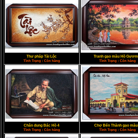
Thư pháp Tài Lộc
Tranh gạo màu Hồ Gươm
Tình Trạng : Còn hàng
Tình Trạng : Còn hàng
Chân dung Bác Hồ 4
Chợ Bến Thành gạo màu
Tình Trạng : Còn hàng
Tình Trạng : Còn hàng