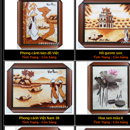
Phong cảnh bản đồ Việt
Hồ gươm sen
Tình Trạng : Còn hàng
Tình Trạng : Còn hàng
Phong cảnh Việt Nam 36
Hoa sen màu 6
Tình Trạng : Còn hàng
Tình Trạng : Còn hàng