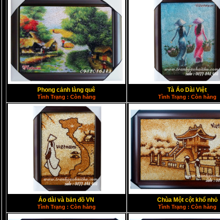
Phong cảnh làng quê
Tà Áo Dài Việt
Tình Trạng : Còn hàng
Tình Trạng : Còn hàng
Áo dài và bản đồ VN
Chùa Một cột khổ nhỏ
Tình Trạng : Còn hàng
Tình Trạng : Còn hàng