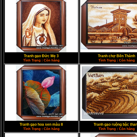
Tranh gạo Đức Mẹ 3
Tranh chợ Bến Thành
Tình Trạng : Còn hàng
Tình Trạng : Còn hàng
Tranh gạo hoa sen màu 8
Tranh gạo ruộng bậc tha
Tình Trạng : Còn hàng
Tình Trạng : Còn hàng