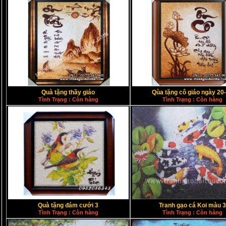
Quà tặng thầy giáo
Qùa tặng cô giáo ngày 20
Tình Trạng : Còn hàng
Tình Trạng : Còn hàng
Quà tặng đám cưới 3
Tranh gạo cá Koi màu 3
Tình Trạng : Còn hàng
Tình Trạng : Còn hàng