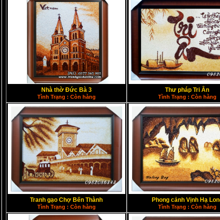
Nhà thờ Đức Bà 3
Thư pháp Tri Ân
Tình Trạng : Còn hàng
Tình Trạng : Còn hàng
Tranh gạo Chợ Bến Thành
Phong cảnh Vịnh Hạ Lon
Tình Trạng : Còn hàng
Tình Trạng : Còn hàng