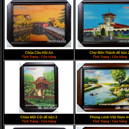
Chùa Cầu Hội An
Chợ Bến Thành để bàn 
Tình Trạng : Còn hàng
Tình Trạng : Còn hàng
Chùa Một Cột để bàn 2
Phong cảnh Việt Nam 4
Tình Trạng : Còn hàng
Tình Trạng : Còn hàng