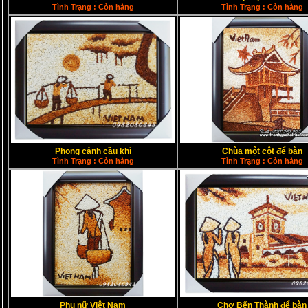
Tình Trạng : Còn hàng
Tình Trạng : Còn hàng
Phong cảnh cầu khỉ
Chùa một cột để bàn
Tình Trạng : Còn hàng
Tình Trạng : Còn hàng
Phụ nữ Việt Nam
Chợ Bến Thành để bàn