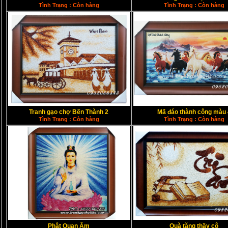
Tình Trạng : Còn hàng
Tình Trạng : Còn hàng
Tranh gạo chợ Bến Thành 2
Mã đáo thành công màu 
Tình Trạng : Còn hàng
Tình Trạng : Còn hàng
Phật Quan Âm
Quà tặng thầy cô