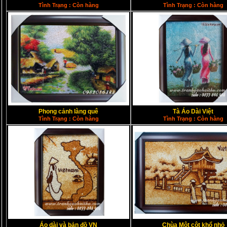
Tình Trạng : Còn hàng
Tình Trạng : Còn hàng
Phong cảnh làng quê
Tà Áo Dài Việt
Tình Trạng : Còn hàng
Tình Trạng : Còn hàng
Áo dài và bản đồ VN
Chùa Một cột khổ nhỏ