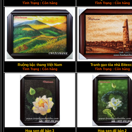
Tình Trạng : Còn hàng
Tình Trạng : Còn hàng
Ruộng bậc thang Việt Nam
Tranh gạo tòa nhà Bitex
Tình Trạng : Còn hàng
Tình Trạng : Còn hàng
Hoa sen để bàn 3
Hoa sen để bàn 2