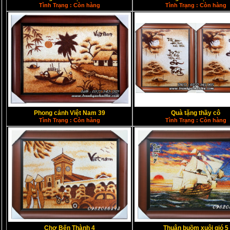
Tình Trạng : Còn hàng
Tình Trạng : Còn hàng
Phong cảnh Việt Nam 39
Quà tặng thầy cô
Tình Trạng : Còn hàng
Tình Trạng : Còn hàng
Chợ Bến Thành 4
Thuận buồm xuôi gió 5