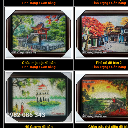
Tình Trạng : Còn hàng
Tình Trạng : Còn hàng
Chùa một cột để bàn
Phố cổ để bàn 2
Tình Trạng : Còn hàng
Tình Trạng : Còn hàng
Hồ Gươm để bàn
Chăn trâu thả diều để bà