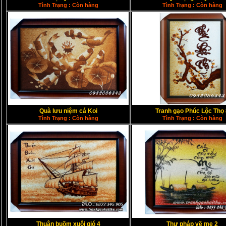
Tình Trạng : Còn hàng
Tình Trạng : Còn hàng
Quà lưu niệm cá Koi
Tranh gạo Phúc Lộc Thọ 
Tình Trạng : Còn hàng
Tình Trạng : Còn hàng
Thuận buồm xuôi gió 4
Thư pháp về mẹ 2