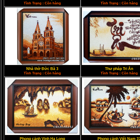
Tình Trạng : Còn hàng
Tình Trạng : Còn hàng
Nhà thờ Đức Bà 3
Thư pháp Tri Ân
Tình Trạng : Còn hàng
Tình Trạng : Còn hàng
Phong cảnh Vịnh Hạ Long
Phong cảnh Việt Nam 3