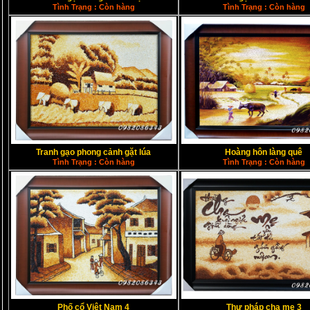
Tình Trạng : Còn hàng
Tình Trạng : Còn hàng
Tranh gạo phong cảnh gặt lúa
Hoàng hôn làng quê
Tình Trạng : Còn hàng
Tình Trạng : Còn hàng
Phố cổ Việt Nam 4
Thư pháp cha mẹ 3