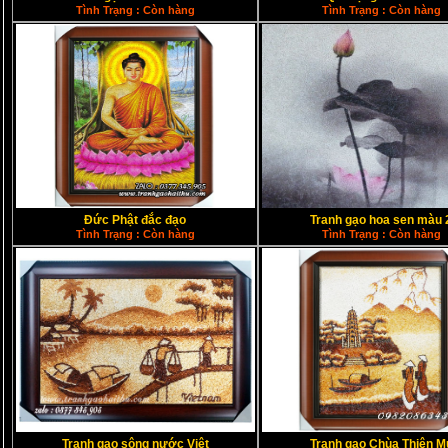
Tình Trạng : Còn hàng
Tình Trạng : Còn hàng
Đức Phật đắc đạo
Tranh gạo hoa sen màu 
Tình Trạng : Còn hàng
Tình Trạng : Còn hàng
Tranh gạo sông nước Việt
Tranh gạo Chùa Thiên M