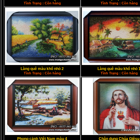
Tình Trạng : Còn hàng
Tình Trạng : Còn hàng
Làng quê màu khổ nhỏ 2
Làng quê màu khổ nhỏ 
Tình Trạng : Còn hàng
Tình Trạng : Còn hàng
Phong cảnh Việt Nam màu 4
Chân dung Chúa Giêsu