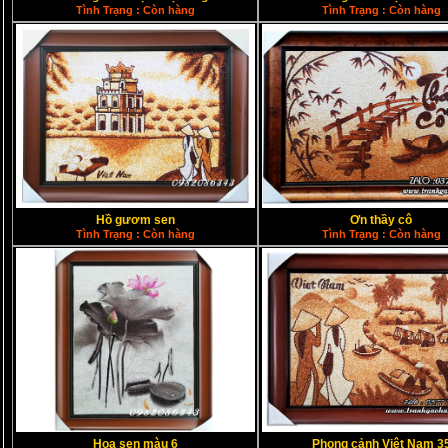
Tình Trạng : Còn hàng
Tình Trạng : Còn hàng
Hồ gươm sen
Ơn thầy cô
Tình Trạng : Còn hàng
Tình Trạng : Còn hàng
Hoa sen màu 6
Phong cảnh Việt Nam 3