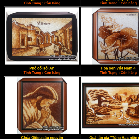
Tình Trạng : Còn hàng
Tình Trạng : Còn hàng
Phố cổ Hội An
Hoa sen Việt Nam 4
Tình Trạng : Còn hàng
Tình Trạng : Còn hàng
Chúa Giêsu cầu nguyện
Quà tân gia "Tùng Hạc niên 