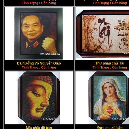
Tình Trạng : Còn hàng
Tình Trạng : Còn hàng
Đại tướng Võ Nguyên Giáp
Thư pháp chữ Tài
Tình Trạng : Còn hàng
Tình Trạng : Còn hàng
Mặt phật để bàn
Đức mẹ để bàn