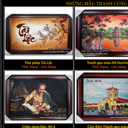
NHỮNG MẪU TRANH CÙNG
Thư pháp Tài Lộc
Tranh gạo màu Hồ Gươm
Tình Trạng : Còn hàng
Tình Trạng : Còn hàng
Chân dung Bác Hồ 4
Chợ Bến Thành gạo màu