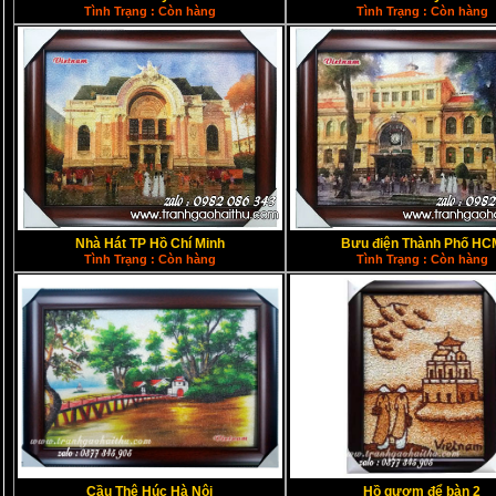
Tình Trạng : Còn hàng
Tình Trạng : Còn hàng
Nhà Hát TP Hồ Chí Minh
Bưu điện Thành Phố HC
Tình Trạng : Còn hàng
Tình Trạng : Còn hàng
Cầu Thê Húc Hà Nội
Hồ gươm để bàn 2