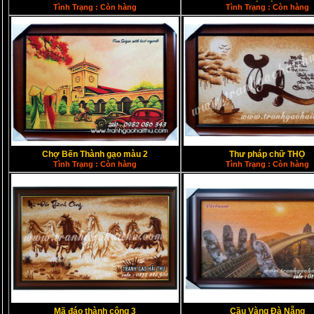
Tình Trạng : Còn hàng
Tình Trạng : Còn hàng
Chợ Bến Thành gạo màu 2
Thư pháp chữ THỌ
Tình Trạng : Còn hàng
Tình Trạng : Còn hàng
Mã đáo thành công 3
Cầu Vàng Đà Nẵng