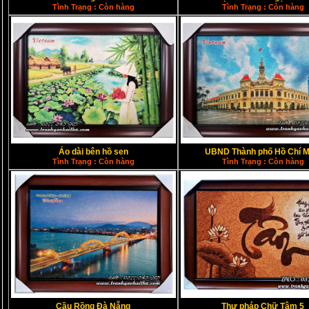
Tình Trạng : Còn hàng
Tình Trạng : Còn hàng
Áo dài bên hồ sen
UBND Thành phố Hồ Chí M
Tình Trạng : Còn hàng
Tình Trạng : Còn hàng
Cầu Rồng Đà Nẵng
Thư pháp Chữ Tâm 5