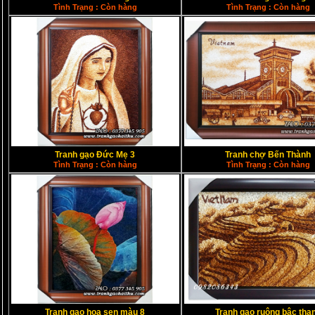
Tình Trạng : Còn hàng
Tình Trạng : Còn hàng
Tranh gạo Đức Mẹ 3
Tranh chợ Bến Thành
Tình Trạng : Còn hàng
Tình Trạng : Còn hàng
Tranh gạo hoa sen màu 8
Tranh gạo ruộng bậc tha