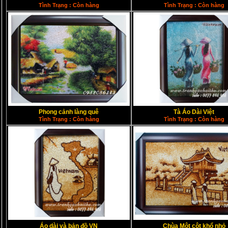
Tình Trạng : Còn hàng
Tình Trạng : Còn hàng
Phong cảnh làng quê
Tà Áo Dài Việt
Tình Trạng : Còn hàng
Tình Trạng : Còn hàng
Áo dài và bản đồ VN
Chùa Một cột khổ nhỏ