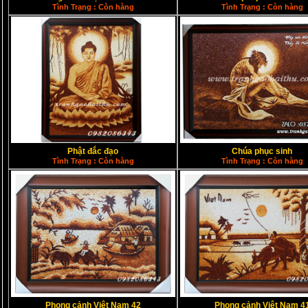
Tình Trạng : Còn hàng
Tình Trạng : Còn hàng
Phật đắc đạo
Chúa phục sinh
Tình Trạng : Còn hàng
Tình Trạng : Còn hàng
Phong cảnh Việt Nam 42
Phong cảnh Việt Nam 4