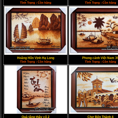
Tình Trạng : Còn hàng
Tình Trạng : Còn hàng
Hoàng Hôn Vịnh Hạ Long
Phong cảnh Việt Nam 3
Tình Trạng : Còn hàng
Tình Trạng : Còn hàng
Quà tặng thầy cô 2
Chợ Bến Thành 4