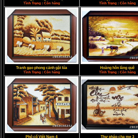
Tình Trạng : Còn hàng
Tình Trạng : Còn hàng
Tranh gạo phong cảnh gặt lúa
Hoàng hôn làng quê
Tình Trạng : Còn hàng
Tình Trạng : Còn hàng
Phố cổ Việt Nam 4
Thư pháp cha mẹ 3