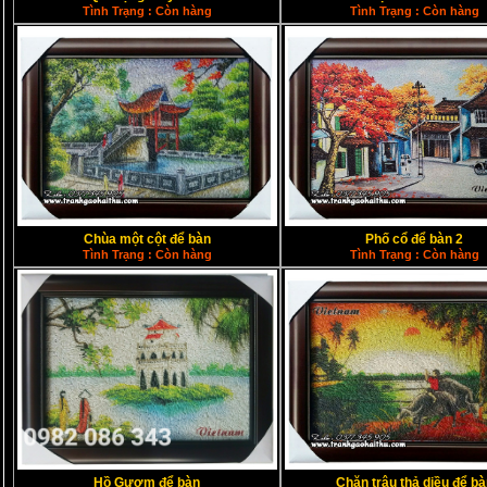
Tình Trạng : Còn hàng
Tình Trạng : Còn hàng
Chùa một cột để bàn
Phố cổ để bàn 2
Tình Trạng : Còn hàng
Tình Trạng : Còn hàng
Hồ Gươm để bàn
Chăn trâu thả diều để bà