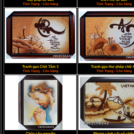
Tình Trạng : Còn hàng
Tình Trạng : Còn hàng
Tranh gạo Chữ Tâm 3
Tranh gạo thư pháp chữ 
Tình Trạng : Còn hàng
Tình Trạng : Còn hàng
Chúa cầu nguyện
Phong cảnh cất vó chiề