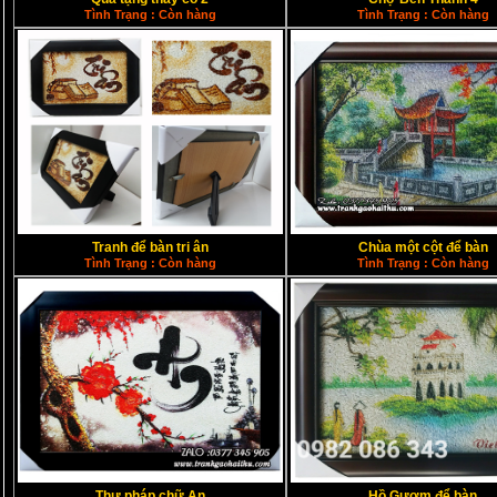
Tình Trạng : Còn hàng
Tình Trạng : Còn hàng
Tranh để bàn tri ân
Chùa một cột để bàn
Tình Trạng : Còn hàng
Tình Trạng : Còn hàng
Thư pháp chữ An
Hồ Gươm để bàn