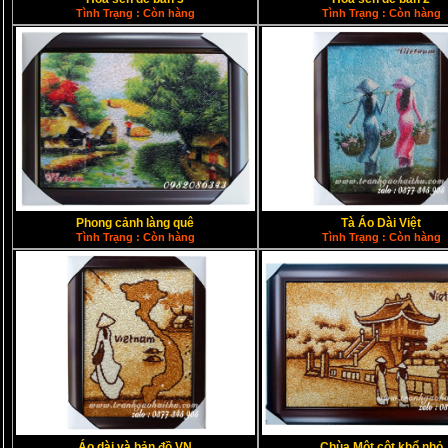
Tình Trạng : Còn hàng
Tình Trạng : Còn hàng
Phong cảnh làng quê
Tà Áo Dài Việt
Tình Trạng : Còn hàng
Tình Trạng : Còn hàng
Áo dài và bản đồ VN
Chùa Một cột khổ nhỏ