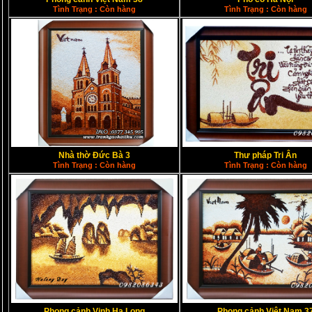
Tình Trạng : Còn hàng
Tình Trạng : Còn hàng
Nhà thờ Đức Bà 3
Thư pháp Tri Ân
Tình Trạng : Còn hàng
Tình Trạng : Còn hàng
Phong cảnh Vịnh Hạ Long
Phong cảnh Việt Nam 3