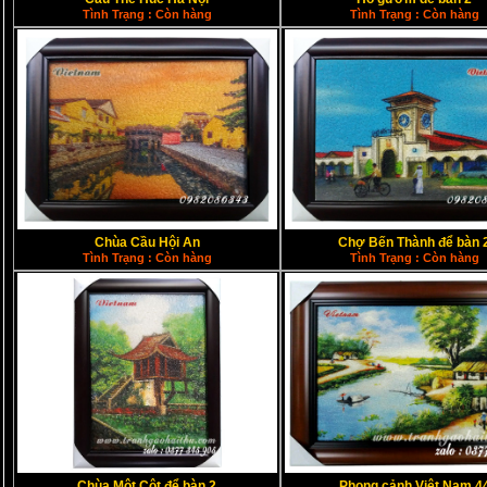
Tình Trạng : Còn hàng
Tình Trạng : Còn hàng
Chùa Cầu Hội An
Chợ Bến Thành để bàn 
Tình Trạng : Còn hàng
Tình Trạng : Còn hàng
Chùa Một Cột để bàn 2
Phong cảnh Việt Nam 4