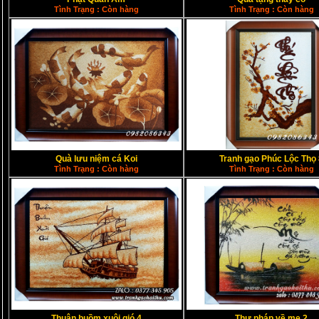
Tình Trạng : Còn hàng
Tình Trạng : Còn hàng
Quà lưu niệm cá Koi
Tranh gạo Phúc Lộc Thọ 
Tình Trạng : Còn hàng
Tình Trạng : Còn hàng
Thuận buồm xuôi gió 4
Thư pháp về mẹ 2