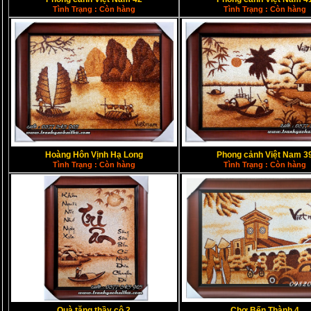
Tình Trạng : Còn hàng
Tình Trạng : Còn hàng
Hoàng Hôn Vịnh Hạ Long
Phong cảnh Việt Nam 3
Tình Trạng : Còn hàng
Tình Trạng : Còn hàng
Quà tặng thầy cô 2
Chợ Bến Thành 4