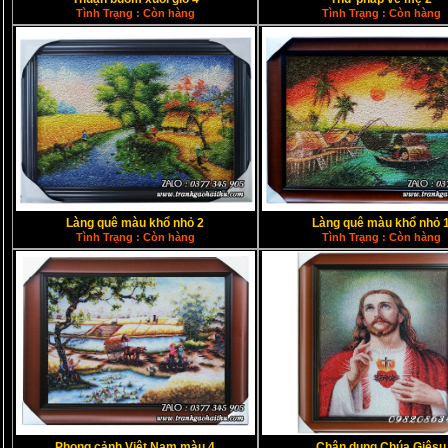
Tình Trạng : Còn hàng
Tình Trạng : Còn hàng
Làng quê màu khổ nhỏ 2
Làng quê màu khổ nhỏ 
Tình Trạng : Còn hàng
Tình Trạng : Còn hàng
Phong cảnh Việt Nam màu 4
Chân dung Chúa Giêsu