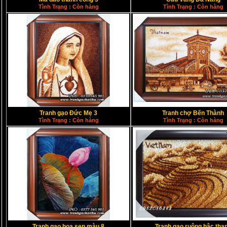
Tình Trạng : Còn hàng
Tình Trạng : Còn hàng
Tranh gạo Đức Mẹ 3
Tranh chợ Bến Thành
Tình Trạng : Còn hàng
Tình Trạng : Còn hàng
Tranh gạo hoa sen màu 8
Tranh gạo ruộng bậc tha