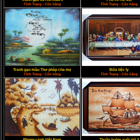
Tình Trạng : Còn hàng
Tình Trạng : Còn hàng
Tranh gạo màu Thư pháp cha mẹ
Bữa tiệc ly
Tình Trạng : Còn hàng
Tình Trạng : Còn hàng
Phong cảnh Việt Nam
Thuận buồm xuôi gió 3