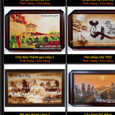
Tình Trạng : Còn hàng
Tình Trạng : Còn hàng
Chợ Bến Thành gạo màu 2
Thư pháp chữ THỌ
Tình Trạng : Còn hàng
Tình Trạng : Còn hàng
Mã đáo thành công 3
Cầu Vàng Đà Nẵng