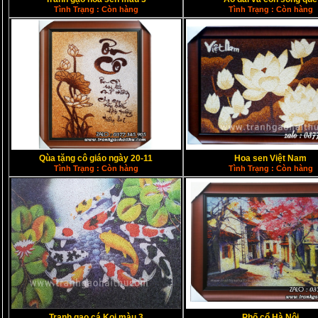
Tình Trạng : Còn hàng
Tình Trạng : Còn hàng
Qùa tặng cô giáo ngày 20-11
Hoa sen Việt Nam
Tình Trạng : Còn hàng
Tình Trạng : Còn hàng
Tranh gạo cá Koi màu 3
Phố cổ Hà Nội