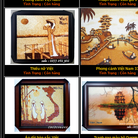
Tình Trạng : Còn hàng
Tình Trạng : Còn hàng
Thiếu nữ Việt
Phong cảnh Việt Nam 3
Tình Trạng : Còn hàng
Tình Trạng : Còn hàng
Áo dài bản sắc Việt
Tranh gạo màu hồ Gươm