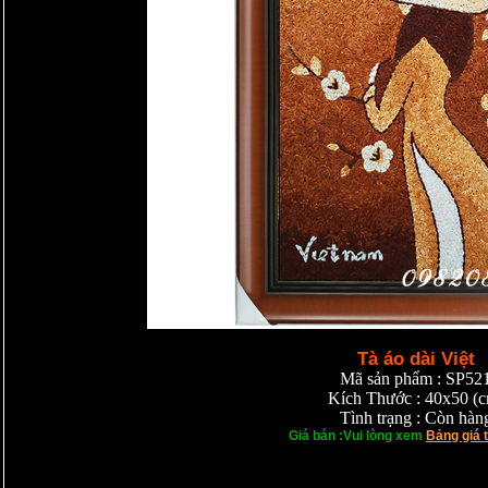
Tà áo dài Việt
Mã sản phẩm : SP52
Kích Thước : 40x50 (
Tình trạng : Còn hàn
Giá bán :Vui lòng xem
Bảng giá 