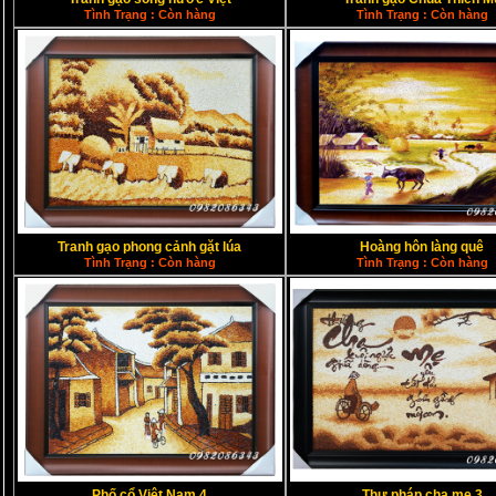
Tình Trạng : Còn hàng
Tình Trạng : Còn hàng
Tranh gạo phong cảnh gặt lúa
Hoàng hôn làng quê
Tình Trạng : Còn hàng
Tình Trạng : Còn hàng
Phố cổ Việt Nam 4
Thư pháp cha mẹ 3