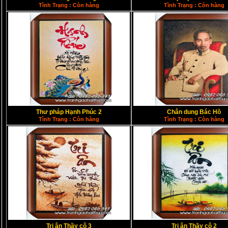
Tình Trạng : Còn hàng
Tình Trạng : Còn hàng
Thư pháp Hạnh Phúc 2
Chân dung Bác Hồ
Tình Trạng : Còn hàng
Tình Trạng : Còn hàng
Tri ân Thầy cô 3
Tri ân Thầy cô 2