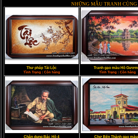
NHỮNG MẪU TRANH CÙNG
Thư pháp Tài Lộc
Tranh gạo màu Hồ Gươm
Tình Trạng : Còn hàng
Tình Trạng : Còn hàng
Chân dung Bác Hồ 4
Chợ Bến Thành gạo màu