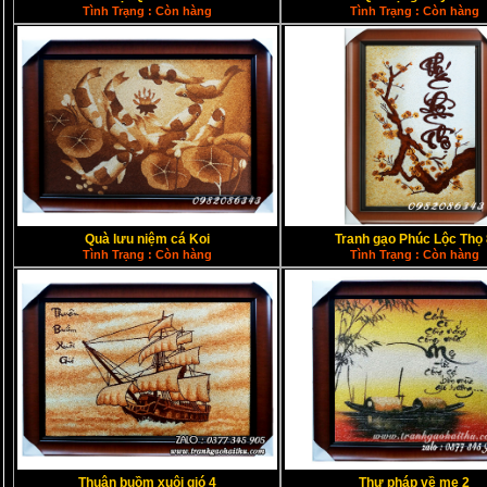
Tình Trạng : Còn hàng
Tình Trạng : Còn hàng
Quà lưu niệm cá Koi
Tranh gạo Phúc Lộc Thọ 
Tình Trạng : Còn hàng
Tình Trạng : Còn hàng
Thuận buồm xuôi gió 4
Thư pháp về mẹ 2