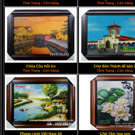
Tình Trạng : Còn hàng
Tình Trạng : Còn hàng
Chùa Cầu Hội An
Chợ Bến Thành để bàn 
Tình Trạng : Còn hàng
Tình Trạng : Còn hàng
Phong cảnh Việt Nam 44
Chữ Tâm hoa sen