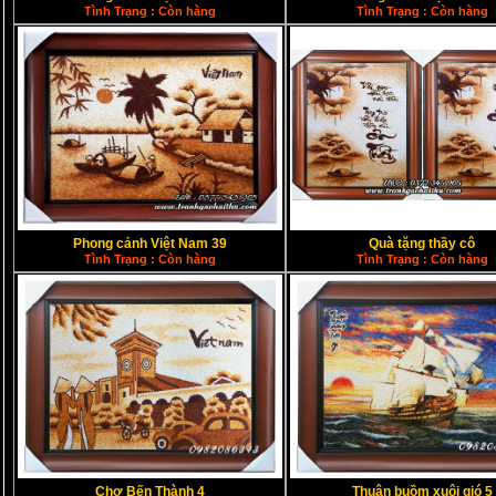
Tình Trạng : Còn hàng
Tình Trạng : Còn hàng
Phong cảnh Việt Nam 39
Quà tặng thầy cô
Tình Trạng : Còn hàng
Tình Trạng : Còn hàng
Chợ Bến Thành 4
Thuận buồm xuôi gió 5