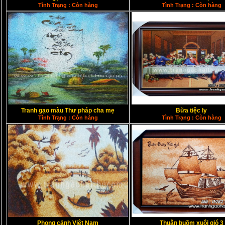
Tình Trạng : Còn hàng
Tình Trạng : Còn hàng
Tranh gạo màu Thư pháp cha mẹ
Bữa tiệc ly
Tình Trạng : Còn hàng
Tình Trạng : Còn hàng
Phong cảnh Việt Nam
Thuận buồm xuôi gió 3