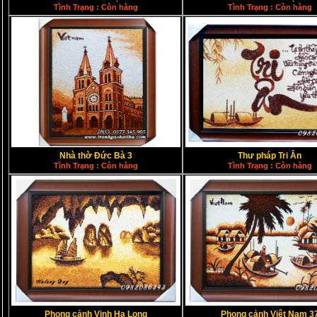
Tình Trạng : Còn hàng
Tình Trạng : Còn hàng
Nhà thờ Đức Bà 3
Thư pháp Tri Ân
Tình Trạng : Còn hàng
Tình Trạng : Còn hàng
Phong cảnh Vịnh Hạ Long
Phong cảnh Việt Nam 3