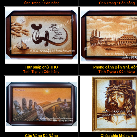
Tình Trạng : Còn hàng
Tình Trạng : Còn hàng
Thư pháp chữ THỌ
Phong cảnh Bến Nhà Rồ
Tình Trạng : Còn hàng
Tình Trạng : Còn hàng
Cầu Vàng Đà Nẵng
Chúa chịu khổ nạn