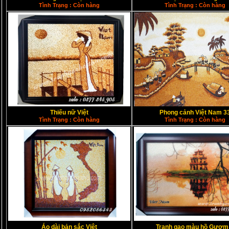
Tình Trạng : Còn hàng
Tình Trạng : Còn hàng
Thiếu nữ Việt
Phong cảnh Việt Nam 3
Tình Trạng : Còn hàng
Tình Trạng : Còn hàng
Áo dài bản sắc Việt
Tranh gạo màu hồ Gươm