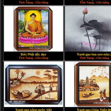
Tình Trạng : Còn hàng
Tình Trạng : Còn hàng
Đức Phật đắc đạo
Tranh gạo hoa sen màu 
Tình Trạng : Còn hàng
Tình Trạng : Còn hàng
Tranh gạo sông nước Việt
Tranh gạo Chùa Thiên M