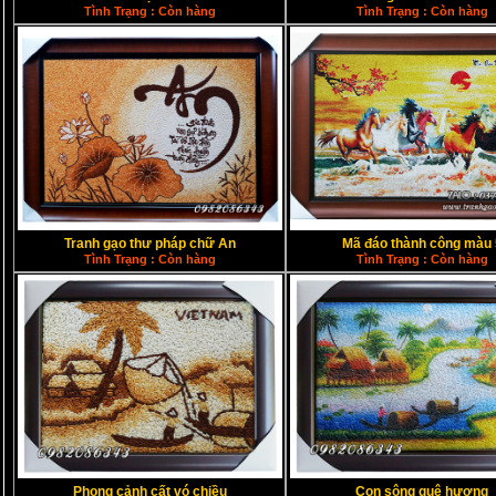
Tình Trạng : Còn hàng
Tình Trạng : Còn hàng
Tranh gạo thư pháp chữ An
Mã đáo thành công màu 
Tình Trạng : Còn hàng
Tình Trạng : Còn hàng
Phong cảnh cất vó chiều
Con sông quê hương