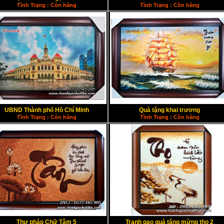
Tình Trạng : Còn hàng
Tình Trạng : Còn hàng
UBND Thành phố Hồ Chí Minh
Quà tặng khai trương
Tình Trạng : Còn hàng
Tình Trạng : Còn hàng
Thư pháp Chữ Tâm 5
Tranh gạo quà tặng mừng thọ 2