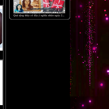
Quà tặng thầy cô đầy ý nghĩa nhân ngày 2...