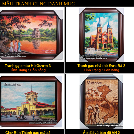
 MẪU TRANH CÙNG DANH MỤC
Tranh gạo màu Hồ Gươm 3
Tranh gạo nhà thờ Đức Bà 2
Tình Trạng : Còn hàng
Tình Trạng : Còn hàng
Chợ Bến Thành gạo màu 2
Áo dài và bản đồ VN 2