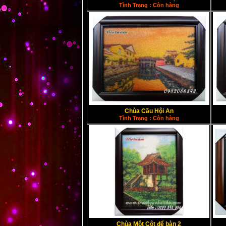
Tình Trạng : Còn hàng
Chùa Cầu Hội An
Tình Trạng : Còn hàng
Chùa Một Cột để bàn 2