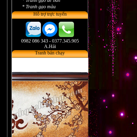
* Tranh gạo để bàn
* Tranh gạo màu
Hỗ trợ trực tuyến
0982 086 343 - 0377.345.905
A.Hải
Tranh bán chạy