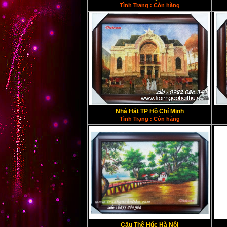
Tình Trạng : Còn hàng
Nhà Hát TP Hồ Chí Minh
Tình Trạng : Còn hàng
Cầu Thê Húc Hà Nội