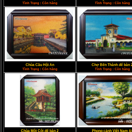
Tình Trạng : Còn hàng
Tình Trạng : Còn hàng
Chùa Cầu Hội An
Chợ Bến Thành để bàn 
Tình Trạng : Còn hàng
Tình Trạng : Còn hàng
Chùa Một Cột để bàn 2
Phong cảnh Việt Nam 4