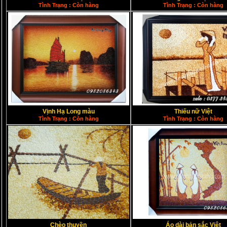
Tình Trạng : Còn hàng
Tình Trạng : Còn hàng
Vịnh Hạ Long màu
Thiếu nữ Việt
Tình Trạng : Còn hàng
Tình Trạng : Còn hàng
Chèo thuyền
Áo dài bản sắc Việt