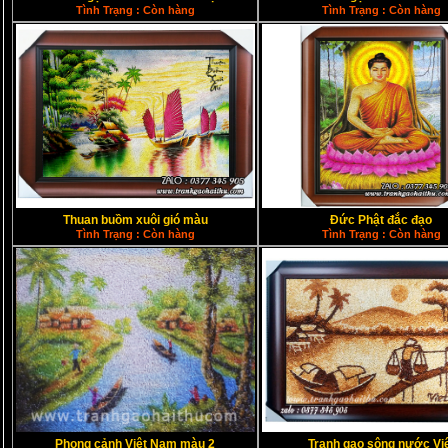
Tình Trạng : Còn hàng
Tình Trạng : Còn hàng
Thuan buồm xuôi gió màu
Đức Phật đắc đạo
Tình Trạng : Còn hàng
Tình Trạng : Còn hàng
Phong cảnh Việt Nam màu 2
Tranh gạo sông nước Vi