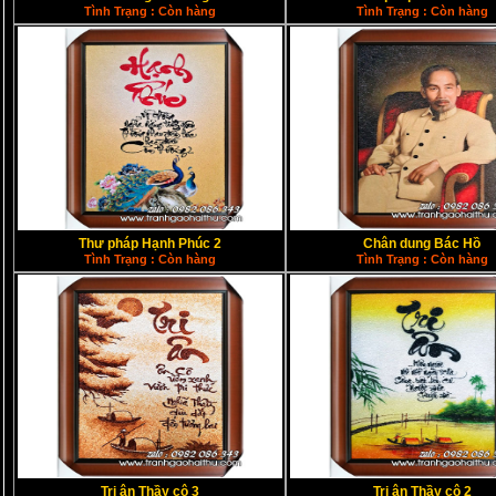
Tình Trạng : Còn hàng
Tình Trạng : Còn hàng
Thư pháp Hạnh Phúc 2
Chân dung Bác Hồ
Tình Trạng : Còn hàng
Tình Trạng : Còn hàng
Tri ân Thầy cô 3
Tri ân Thầy cô 2