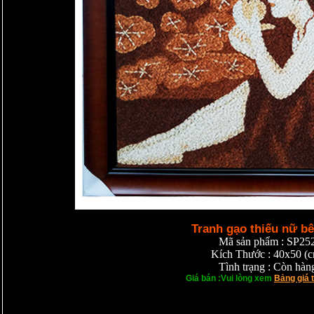
Tranh gạo thiếu nữ b
Mã sản phẩm : SP25
Kích Thước : 40x50 (
Tình trạng : Còn hàn
Giá bán :Vui lòng xem
Bảng giá 