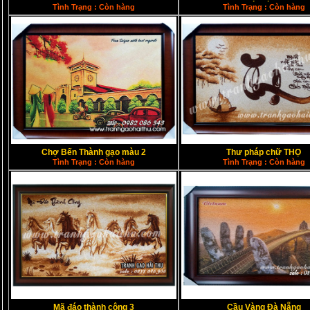
Tình Trạng : Còn hàng
Tình Trạng : Còn hàng
Chợ Bến Thành gạo màu 2
Thư pháp chữ THỌ
Tình Trạng : Còn hàng
Tình Trạng : Còn hàng
Mã đáo thành công 3
Cầu Vàng Đà Nẵng