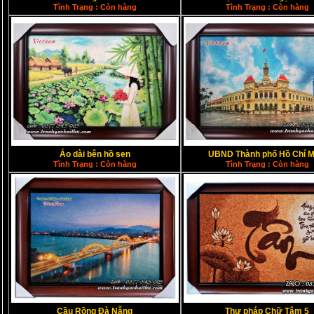
Tình Trạng : Còn hàng
Tình Trạng : Còn hàng
Áo dài bên hồ sen
UBND Thành phố Hồ Chí M
Tình Trạng : Còn hàng
Tình Trạng : Còn hàng
Cầu Rồng Đà Nẵng
Thư pháp Chữ Tâm 5