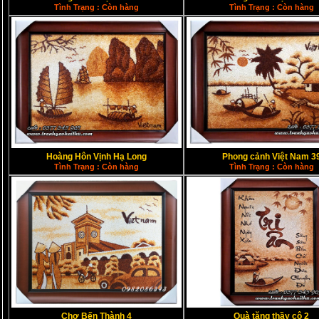
Tình Trạng : Còn hàng
Tình Trạng : Còn hàng
Hoàng Hôn Vịnh Hạ Long
Phong cảnh Việt Nam 3
Tình Trạng : Còn hàng
Tình Trạng : Còn hàng
Chợ Bến Thành 4
Quà tặng thầy cô 2