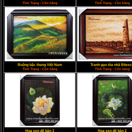
Tình Trạng : Còn hàng
Tình Trạng : Còn hàng
Ruộng bậc thang Việt Nam
Tranh gạo tòa nhà Bitex
Tình Trạng : Còn hàng
Tình Trạng : Còn hàng
Hoa sen để bàn 3
Hoa sen để bàn 2