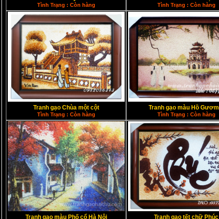
Tình Trạng : Còn hàng
Tình Trạng : Còn hàng
Tranh gạo Chùa một cột
Tranh gạo màu Hồ Gươm
Tình Trạng : Còn hàng
Tình Trạng : Còn hàng
Tranh gạo màu Phố cổ Hà Nội
Tranh gạo tết chữ Phúc