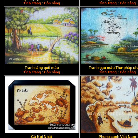
Tình Trạng : Còn hàng
Tình Trạng : Còn hàng
Tranh làng quê màu
Tranh gạo màu Thư pháp c
Tình Trạng : Còn hàng
Tình Trạng : Còn hàng
Cá Koi Nhật
Phong cảnh Việt Nam