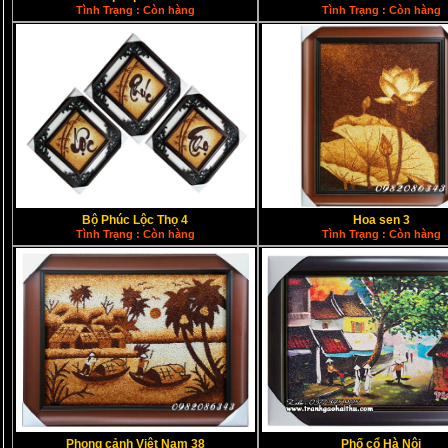
Tình Trạng : Còn hàng
Tình Trạng : Còn hàng
Bộ Phúc Lộc Thọ 4
Hoa sen 3
Tình Trạng : Còn hàng
Tình Trạng : Còn hàng
Phong cảnh Việt Nam 38
Phố cổ Hà Nội