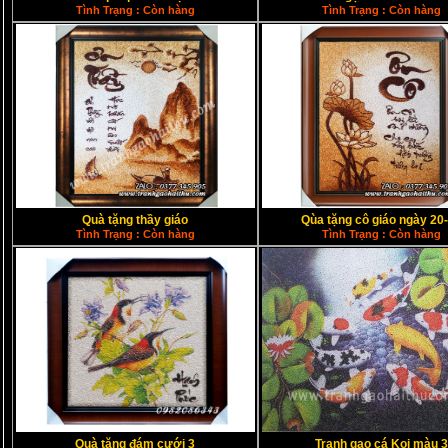
Tình Trạng : Còn hàng
Tình Trạng : Còn hàng
Quà tặng thầy giáo
Qùa tặng cô giáo ngày 20
Tình Trạng : Còn hàng
Tình Trạng : Còn hàng
Quà tặng đám cưới 3
Tranh gạo cá Koi màu 3