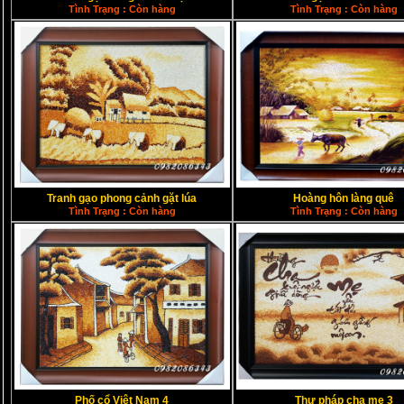
Tình Trạng : Còn hàng
Tình Trạng : Còn hàng
Tranh gạo phong cảnh gặt lúa
Hoàng hôn làng quê
Tình Trạng : Còn hàng
Tình Trạng : Còn hàng
Phố cổ Việt Nam 4
Thư pháp cha mẹ 3