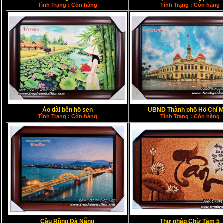
Tình Trạng : Còn hàng
Tình Trạng : Còn hàng
Áo dài bên hồ sen
UBND Thành phố Hồ Chí M
Tình Trạng : Còn hàng
Tình Trạng : Còn hàng
Cầu Rồng Đà Nẵng
Thư pháp Chữ Tâm 5