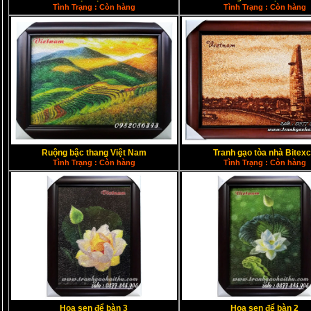
Tình Trạng : Còn hàng
Tình Trạng : Còn hàng
Ruộng bậc thang Việt Nam
Tranh gạo tòa nhà Bitex
Tình Trạng : Còn hàng
Tình Trạng : Còn hàng
Hoa sen để bàn 3
Hoa sen để bàn 2