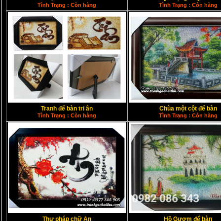
Tình Trạng : Còn hàng
Tình Trạng : Còn hàng
Tranh để bàn tri ân
Chùa một cột để bàn
Tình Trạng : Còn hàng
Tình Trạng : Còn hàng
Thư pháp chữ An
Hồ Gươm để bàn