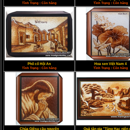
Tình Trạng : Còn hàng
Tình Trạng : Còn hàng
Phố cổ Hội An
Hoa sen Việt Nam 4
Tình Trạng : Còn hàng
Tình Trạng : Còn hàng
Chúa Giêsu cầu nguyện
Quà tân gia "Tùng Hạc niên 