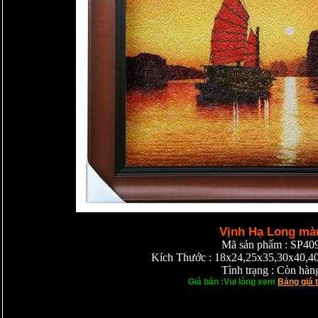
Vịnh Hạ Long mà
Mã sản phẩm : SP40
Kích Thước : 18x24,25x35,30x40,4
Tình trạng : Còn hàn
Giá bán :Vui lòng xem
Bảng giá 