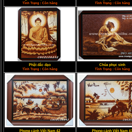
Tình Trạng : Còn hàng
Tình Trạng : Còn hàng
Phật đắc đạo
Chúa phục sinh
Tình Trạng : Còn hàng
Tình Trạng : Còn hàng
Phong cảnh Việt Nam 42
Phong cảnh Việt Nam 4