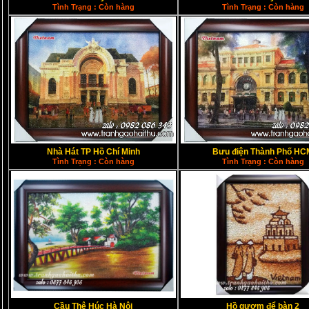
Tình Trạng : Còn hàng
Tình Trạng : Còn hàng
Nhà Hát TP Hồ Chí Minh
Bưu điện Thành Phố HC
Tình Trạng : Còn hàng
Tình Trạng : Còn hàng
Cầu Thê Húc Hà Nội
Hồ gươm để bàn 2