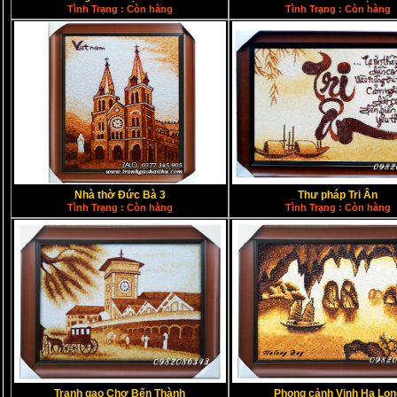
Tình Trạng : Còn hàng
Tình Trạng : Còn hàng
Nhà thờ Đức Bà 3
Thư pháp Tri Ân
Tình Trạng : Còn hàng
Tình Trạng : Còn hàng
Tranh gạo Chợ Bến Thành
Phong cảnh Vịnh Hạ Lon